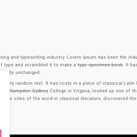
nting and typesetting industry. Lorem Ipsum has been the ind
of type and scrambled it to make a
type specimen book
. It h
ntially unchanged.
simply random text. It has roots in a piece of classical Latin
or at Hampden-Sydney
College in Virginia, looked up one of 
the cites of the word in classical literature,
discovered the
d