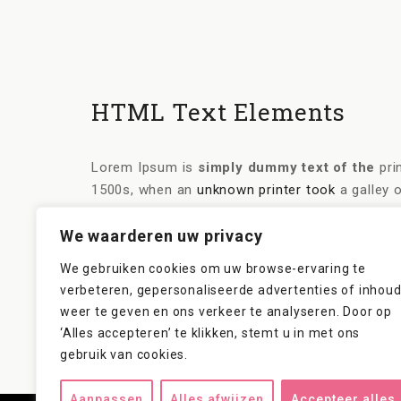
HTML Text Elements
Lorem Ipsum is
simply dummy text of the
pri
1500s, when an
unknown printer took
a galley 
leap into electronic
typesetting, remaining esse
We waarderen uw privacy
Contrary to popular belief, Lorem Ipsum is not 
years old. Richard McClintock, a
Latin profess
We gebruiken cookies om uw browse-ervaring te
from a Lorem Ipsum passage, and going through 
verbeteren, gepersonaliseerde advertenties of inhou
weer te geven en ons verkeer te analyseren. Door op
‘Alles accepteren’ te klikken, stemt u in met ons
gebruik van cookies.
Aanpassen
Alles afwijzen
Accepteer alles